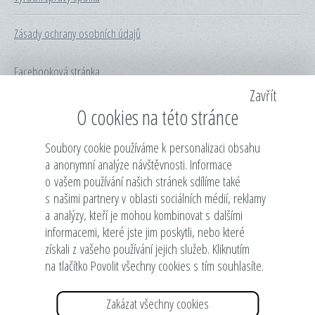
Zásady ochrany osobních údajů
Facebooková stránka
Zavřít
Česká rada dětí a mládeže
O cookies na této stránce
Rada dětí a mládeže hl. m. Prahy
Soubory cookie používáme k personalizaci obsahu
a anonymní analýze návštěvnosti. Informace
o vašem používání našich stránek sdílíme také
Dům zahraniční spolupráce
s našimi partnery v oblasti sociálních médií, reklamy
a analýzy, kteří je mohou kombinovat s dalšími
Min. školství, mládeže a tělovýchovy
informacemi, které jste jim poskytli, nebo které
získali z vašeho používání jejich služeb. Kliknutím
Městská část Praha 7
na tlačítko Povolit všechny cookies s tím souhlasíte.
Hlavní město Praha
Zakázat všechny cookies