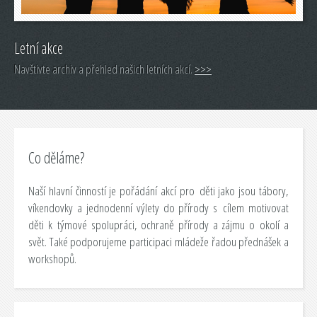
Letní akce
Navštivte archiv a přehled našich letních akcí.
>>>
Co děláme?
Naší hlavní činností je pořádání akcí pro děti jako jsou tábory,
víkendovky a jednodenní výlety do přírody s cílem motivovat
děti k týmové spolupráci, ochraně přírody a zájmu o okolí a
svět. Také podporujeme participaci mládeže řadou přednášek a
workshopů.