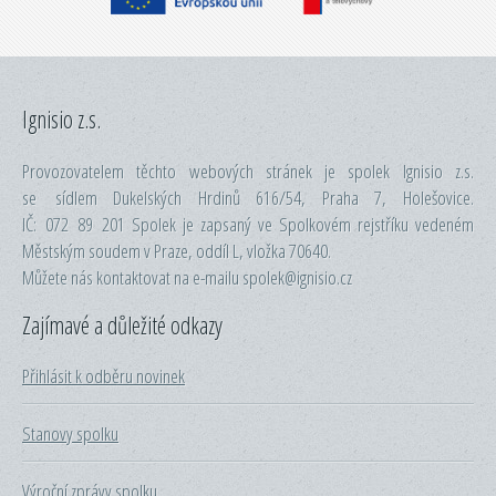
Ignisio z.s.
Provozovatelem těchto webových stránek je spolek Ignisio z.s.
se sídlem Dukelských Hrdinů 616/54, Praha 7, Holešovice.
IČ: 072 89 201 Spolek je zapsaný ve Spolkovém rejstříku vedeném
Městským soudem v Praze, oddíl L, vložka 70640.
Můžete nás kontaktovat na e-mailu spolek@ignisio.cz
Zajímavé a důležité odkazy
Přihlásit k odběru novinek
Stanovy spolku
Výroční zprávy spolku