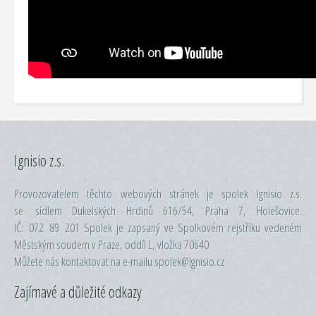
Ignisio z.s.
Provozovatelem těchto webových stránek je spolek Ignisio z.s.
se sídlem Dukelských Hrdinů 616/54, Praha 7, Holešovice.
IČ: 072 89 201 Spolek je zapsaný ve Spolkovém rejstříku vedeném
Městským soudem v Praze, oddíl L, vložka 70640.
Můžete nás kontaktovat na e-mailu spolek@ignisio.cz
Zajímavé a důležité odkazy