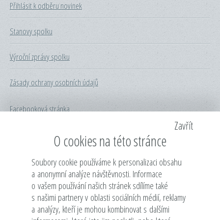
Přihlásit k odběru novinek
Stanovy spolku
Výroční zprávy spolku
Zásady ochrany osobních údajů
Facebooková stránka
Zavřít
Česká rada dětí a mládeže
O cookies na této stránce
Rada dětí a mládeže hl. m. Prahy
Soubory cookie používáme k personalizaci obsahu
a anonymní analýze návštěvnosti. Informace
o vašem používání našich stránek sdílíme také
Dům zahraniční spolupráce
s našimi partnery v oblasti sociálních médií, reklamy
a analýzy, kteří je mohou kombinovat s dalšími
Min. školství, mládeže a tělovýchovy