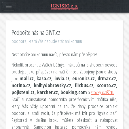
Podpořte nás na GIVT.cz
podpora, která Vás nebude stát ani korunu
Nezaplatíte ani korunu navíc, přesto nám přispějete!
Několik procent z Vašich běžných nákupů na e-shopech odvede
prodejce jako příspěvek na naši činnost. Zapojeny jsou e-shopy
jako
mall.cz, kasa.cz, invia.cz, euronics.cz, drmax.cz,
notino.cz, knihydobrovsky.cz, flixbus.cz, sconto.cz,
pojisteni.cz, karcher.cz, booking.com
a
stovky dalších.
Stačí si nainstalovat pomocníka prostřecnictvím tlačítka níže,
který Vás vždy upozorní na to, že daný prodejce projekt
podporuje. stačí zvolit, že příspěvek má být pro "Ignisio z.s.“.
Registraci v dalším kroku můžete přeskočit a nakupovat
anonymně. Samotnou instalací pomocníka nám rovnou